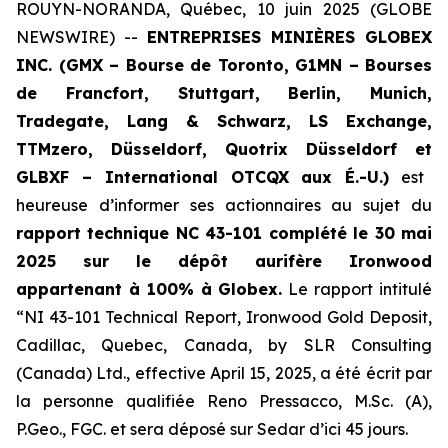
ROUYN-NORANDA, Québec, 10 juin 2025 (GLOBE
NEWSWIRE) --
ENTREPRISES MINIÈRES GLOBEX
INC. (GMX – Bourse de Toronto, G1MN – Bourses
de Francfort, Stuttgart, Berlin, Munich,
Tradegate, Lang & Schwarz, LS Exchange,
TTMzero,
Düsseldorf, Quotrix Düsseldorf
et
GLBXF – International OTCQX aux É.-U.)
est
heureuse d’informer ses actionnaires au sujet du
rapport technique NC 43-101 complété le 30 mai
2025 sur le dépôt aurifère Ironwood
appartenant à 100% à Globex.
Le rapport intitulé
“NI 43-101 Technical Report, Ironwood Gold Deposit,
Cadillac, Quebec, Canada, by SLR Consulting
(Canada) Ltd., effective April 15, 2025, a été écrit par
la personne qualifiée Reno Pressacco, M.Sc. (A),
P.Geo., FGC. et sera déposé sur Sedar d’ici 45 jours.