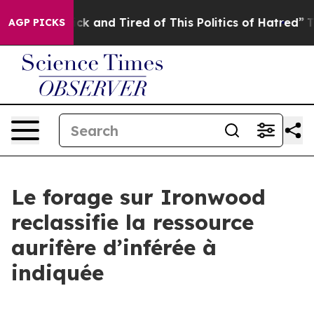
Are Sick and Tired of This Politics of Hatred”
The Sto
AGP PICKS
Le forage sur Ironwood
reclassifie la ressource
aurifère d’inférée à
indiquée