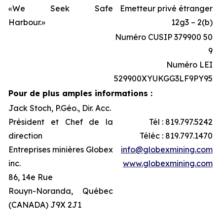
«We Seek Safe
Emetteur privé étranger
Harbour.»
12g3 – 2(b)
Numéro CUSIP 379900 50
9
Numéro LEI
529900XYUKGG3LF9PY95
Pour de plus amples informations :
Jack Stoch, P.Géo., Dir. Acc.
Président et Chef de la
Tél : 819.797.5242
direction
Téléc : 819.797.1470
Entreprises minières Globex
info@globexmining.com
inc.
www.globexmining.com
86, 14e Rue
Rouyn-Noranda, Québec
(CANADA) J9X 2J1